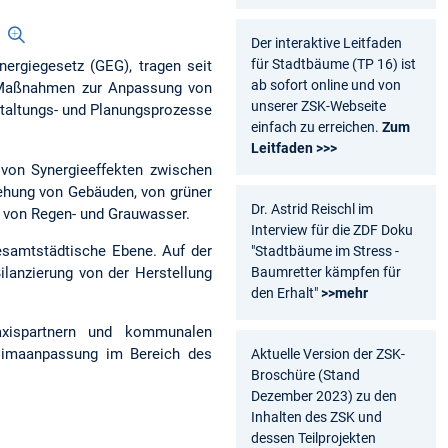
Der interaktive Leitfaden
für Stadtbäume (TP 16) ist
nergiegesetz (GEG), tragen seit
ab sofort online und von
 Maßnahmen zur Anpassung von
unserer ZSK-Webseite
taltungs- und Planungsprozesse
einfach zu erreichen.
Zum
Leitfaden >>>
 von Synergieeffekten zwischen
ehung von Gebäuden, von grüner
Dr. Astrid Reischl im
g von Regen- und Grauwasser.
Interview für die ZDF Doku
esamtstädtische Ebene. Auf der
"Stadtbäume im Stress -
ilanzierung von der Herstellung
Baumretter kämpfen für
den Erhalt"
>>mehr
axispartnern und kommunalen
limaanpassung im Bereich des
Aktuelle Version der ZSK-
Broschüre (Stand
Dezember 2023) zu den
Inhalten des ZSK und
dessen Teilprojekten