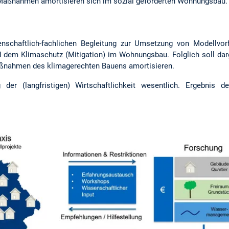
 Maßnahmen amortisieren sich im sozial geförderten Wohnungsbau.
nschaftlich-fachlichen Begleitung zur Umsetzung von Modellvorh
 dem Klimaschutz (Mitigation) im Wohnungsbau. Folglich soll darg
Maßnahmen des klimagerechten Bauens amortisieren.
 der (langfristigen) Wirtschaftlichkeit wesentlich. Ergebnis 