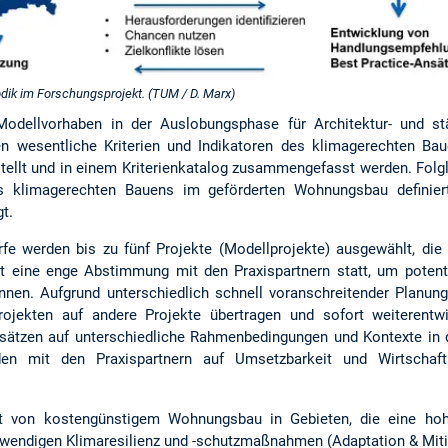
dik im Forschungsprojekt. (TUM / D. Marx)
Modellvorhaben in der Auslobungsphase für Architektur- und st
ren wesentliche Kriterien und Indikatoren des klimagerechten Ba
tellt und in einem Kriterienkatalog zusammengefasst werden. Folg
s klimagerechten Bauens im geförderten Wohnungsbau definier
t.
fe werden bis zu fünf Projekte (Modellprojekte) ausgewählt, die 
t eine enge Abstimmung mit den Praxispartnern statt, um potenti
können. Aufgrund unterschiedlich schnell voranschreitender Planu
rojekten auf andere Projekte übertragen und sofort weiterentw
sätzen auf unterschiedliche Rahmenbedingungen und Kontexte in 
en mit den Praxispartnern auf Umsetzbarkeit und Wirtschaftl
it von kostengünstigem Wohnungsbau in Gebieten, die eine ho
twendigen Klimaresilienz und -schutzmaßnahmen (Adaptation & Mitig