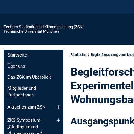
Zentrum Stadtnatur und Klimaanpassung (ZSK)
Technische Universität München
Startseite
Startseite
Begleitforschung zum Mo
Über uns
Begleitfors
Das ZSK im Überblick
Experimente
Mitglieder und
Partner:innen
Wohnungsba
Aktuelles zum ZSK
Ausgangspunkt
ZKS Symposium
„Stadtnatur und
Klimaanpassung“