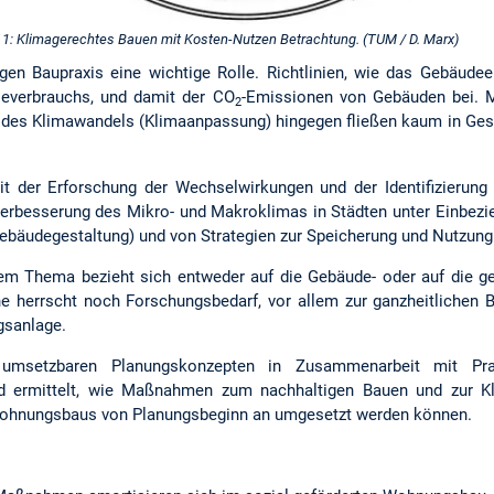
 1: Klimagerechtes Bauen mit Kosten-Nutzen Betrachtung. (TUM / D. Marx)
igen Baupraxis eine wichtige Rolle. Richtlinien, wie das Gebäudee
ieverbrauchs, und damit der CO
-Emissionen von Gebäuden bei.
2
des Klimawandels (Klimaanpassung) hingegen fließen kaum in Ges
it der Erforschung der Wechselwirkungen und der Identifizierung
rbesserung des Mikro- und Makroklimas in Städten unter Einbezi
d Gebäudegestaltung) und von Strategien zur Speicherung und Nutzun
m Thema bezieht sich entweder auf die Gebäude- oder auf die g
ne herrscht noch Forschungsbedarf, vor allem zur ganzheitlichen B
gsanlage.
umsetzbaren Planungskonzepten in Zusammenarbeit mit Pr
 ermittelt, wie Maßnahmen zum nachhaltigen Bauen und zur K
Wohnungsbaus von Planungsbeginn an umgesetzt werden können.