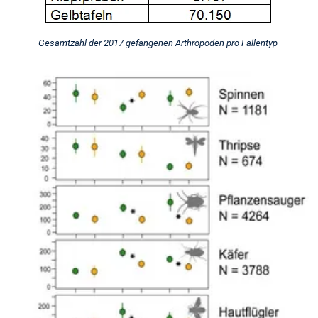
Gesamtzahl der 2017 gefangenen Arthropoden pro Fallentyp
Diese
hohen
Individuenzahlen
(die
nur
einen
Bruchteil
aller
Arthropoden
der
Versuchsbäume
darstellen)
belegen,
welch
wichtige
Lebensräume